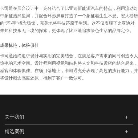
卡司通在展台设计中，充分结合了比亚迪新能源汽车的特点，利用流动灯
带象征浩瀚星河，并配合环形屏幕打造了一个象征着生生不息、宏大磅礴
的“环•宇”概念场馆，完美地将科技还原于生活。这不仅表现了比亚迪对
未知科技永无止境的探索，更体现了比亚迪追求绿色生活的品牌定位。
成果惊艳，体验俱佳
卡司通始终追求设计与实用的完美结合，在满足客户需求的同时创造令人
惊艳的艺术空间。设计师利用视觉和结构将人文和科技紧密的结合起来，
感官和体验俱佳。在项目落地上，卡司通充分表现了高超的执行能力，并
将设计概念高度还原，得到了客户一致认可。
关于我们
精选案例