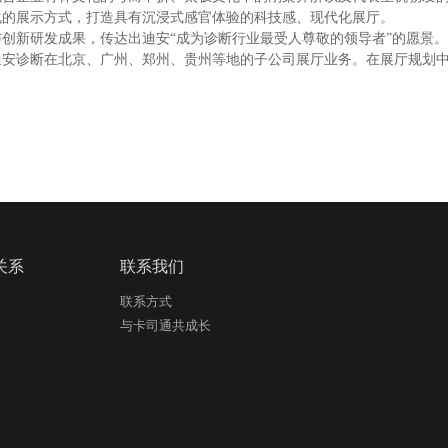
化的展示方式，打造具有沉浸式感官体验的科技感、现代化展厅。
与创新研发成果，传达出迪安
“
成为诊断行业最受人尊敬的领导者
”
的愿景。
迪安诊断在北京、广州、郑州、贵州等地的子公司展厅业务
。
在展厅规划
关系
联系我们
联系方式
与卡司通共成长