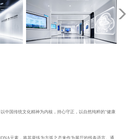
，以中国传统文化精神为内核，持心守正
，
以自然纯粹的
“
健康
DNA元素，将其凝练为方弧之态来作为展厅
的
线条语言
。
通