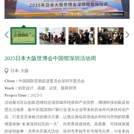
2025日本大阪世博会中国馆深圳活动周
日本·大版
Client：
中国国际贸易促进委员会深圳市委员会
Work：
创意设计、搭建、运营、展商管理
Project Time：
2025-5
活动展示区以创新思维结合深圳城市特质和产业优势，围绕科技创新及智
慧生活场景，集中呈现深圳
67家行业龙头企业带来的百余件代表性科创产
品，打造交互体验式的展示方案，让观众身临其境地从时间与空间的双重
维度体验“未来深圳社区的一天”，向世界讲述绿色、高质量、可持续发展
的深圳故事；另举办开幕式活动，深圳市罗副市长等领导出席，30名来自